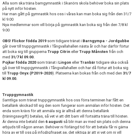
UPPVISNINGAR
Alla som ska träna barngymnastik i Skanörs skola behöver boka sin plats
på nytt inför hösten.
FRITIDSKORTET
Har man gått på gymnastik hos oss i våras kan man boka sig från den 31/7
kl 9.00
Nya medlemmar som vill börja på gymnastik kan boka sig från den 7/8 kl
9.00
OBS
!
Flickor födda 2019
som tidigare tränat i
Barngympa - Jordgubbe
går över till truppgymnastik i Tångvallahallen nästa år och har därför förtur
att boka sig till grupperna
Trupp Citrin
eller
Trupp Månsten
från och
med
31/7 kl 09.00.
Pojkar födda 2020
som tränat i
Lingon
eller
Tranbär
tidigare ska också
gå över till truppgymnastik i Tångvallahallen och har då förtur att boka sig
till
Trupp Onyx (P2019-2020
). Platserna kan bokas från och med den
31/7
kl 09.00.
Truppgymnastik
Samtliga som tränat truppgymnastik hos oss förra terminen har fått en
betallänk skickad till sig den som fungerar som anmälan inför hösten. Det
enda som krävs för att anmäla sig är alltså att denna betallänk
(träningsavgift) betalas, så vet vi att ditt barn vill fortsätta träna till hösten.
Är denna inte betald den
6 augusti
så blir man av med sin plats och denna
erbjuds till någon annan. Behöver ni förlängd tid för att betala får ni gärna
höra av er till oss på info@gfnaset.se, det viktiga är att vi vet om ni vill