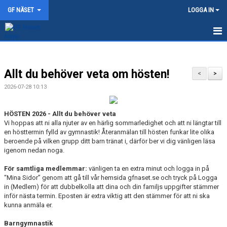
GF NÄSET
LOGGA IN
HEM
Allt du behöver veta om hösten!
NYHETER
<
>
2026-07-28 10:13
TRÄNINGSTIDER
HÖSTEN 2026 - Allt du behöver veta
OM GF NÄSET
Vi hoppas att ni alla njuter av en härlig sommarledighet och att ni längtar till
en hösttermin fylld av gymnastik! Återanmälan till hösten funkar lite olika
AVGIFTER
beroende på vilken grupp ditt barn tränat i, därför ber vi dig vänligen läsa
igenom nedan noga.
KONTAKT
För samtliga medlemmar:
vänligen ta en extra minut och logga in på
“Mina Sidor” genom att gå till vår hemsida gfnaset.se och tryck på Logga
FÖRENINGSKLÄDER
in (Medlem) för att dubbelkolla att dina och din familjs uppgifter stämmer
inför nästa termin. Eposten är extra viktig att den stämmer för att ni ska
kunna anmäla er.
MOT TÅNGVALLA 2026
Barngymnastik