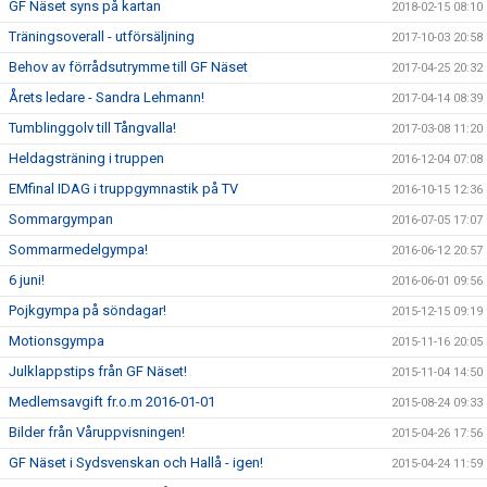
GF Näset syns på kartan
2018-02-15 08:10
Träningsoverall - utförsäljning
2017-10-03 20:58
Behov av förrådsutrymme till GF Näset
2017-04-25 20:32
Årets ledare - Sandra Lehmann!
2017-04-14 08:39
Tumblinggolv till Tångvalla!
2017-03-08 11:20
Heldagsträning i truppen
2016-12-04 07:08
EMfinal IDAG i truppgymnastik på TV
2016-10-15 12:36
Sommargympan
2016-07-05 17:07
Sommarmedelgympa!
2016-06-12 20:57
6 juni!
2016-06-01 09:56
Pojkgympa på söndagar!
2015-12-15 09:19
Motionsgympa
2015-11-16 20:05
Julklappstips från GF Näset!
2015-11-04 14:50
Medlemsavgift fr.o.m 2016-01-01
2015-08-24 09:33
Bilder från Våruppvisningen!
2015-04-26 17:56
GF Näset i Sydsvenskan och Hallå - igen!
2015-04-24 11:59