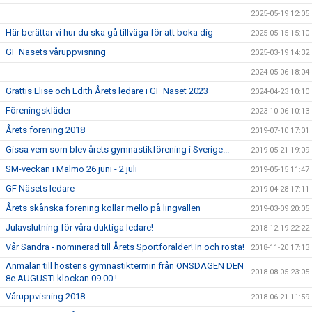
2025-05-19 12:05
Här berättar vi hur du ska gå tillväga för att boka dig
2025-05-15 15:10
GF Näsets våruppvisning
2025-03-19 14:32
2024-05-06 18:04
Grattis Elise och Edith Årets ledare i GF Näset 2023
2024-04-23 10:10
Föreningskläder
2023-10-06 10:13
Årets förening 2018
2019-07-10 17:01
Gissa vem som blev årets gymnastikförening i Sverige...
2019-05-21 19:09
SM-veckan i Malmö 26 juni - 2 juli
2019-05-15 11:47
GF Näsets ledare
2019-04-28 17:11
Årets skånska förening kollar mello på lingvallen
2019-03-09 20:05
Julavslutning för våra duktiga ledare!
2018-12-19 22:22
Vår Sandra - nominerad till Årets Sportförälder! In och rösta!
2018-11-20 17:13
Anmälan till höstens gymnastiktermin från ONSDAGEN DEN
2018-08-05 23:05
8e AUGUSTI klockan 09.00 !
Våruppvisning 2018
2018-06-21 11:59