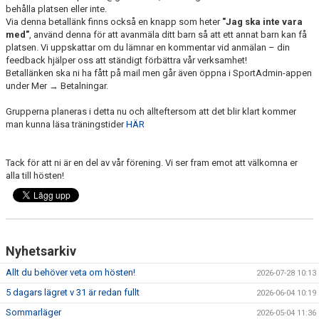
behålla platsen eller inte.
Via denna betallänk finns också en knapp som heter
"Jag ska inte vara
med"
, använd denna för att avanmäla ditt barn så att ett annat barn kan få
platsen. Vi uppskattar om du lämnar en kommentar vid anmälan – din
feedback hjälper oss att ständigt förbättra vår verksamhet!
Betallänken ska ni ha fått på mail men går även öppna i SportAdmin-appen
under Mer → Betalningar.
Grupperna planeras i detta nu och allteftersom att det blir klart kommer
man kunna läsa träningstider
HÄR
Tack för att ni är en del av vår förening. Vi ser fram emot att välkomna er
alla till hösten!
Nyhetsarkiv
Allt du behöver veta om hösten!
2026-07-28 10:13
5 dagars lägret v 31 är redan fullt
2026-06-04 10:19
Sommarläger
2026-05-04 11:36