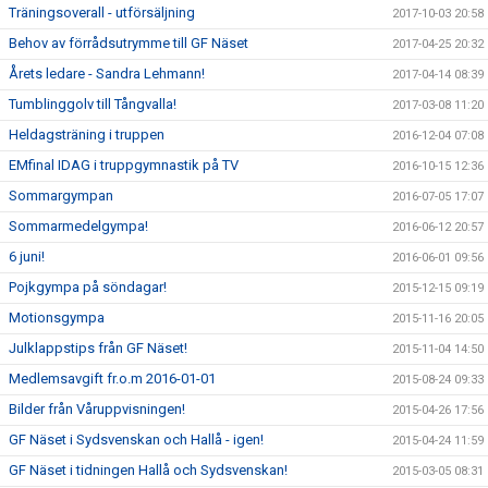
Träningsoverall - utförsäljning
2017-10-03 20:58
Behov av förrådsutrymme till GF Näset
2017-04-25 20:32
Årets ledare - Sandra Lehmann!
2017-04-14 08:39
Tumblinggolv till Tångvalla!
2017-03-08 11:20
Heldagsträning i truppen
2016-12-04 07:08
EMfinal IDAG i truppgymnastik på TV
2016-10-15 12:36
Sommargympan
2016-07-05 17:07
Sommarmedelgympa!
2016-06-12 20:57
6 juni!
2016-06-01 09:56
Pojkgympa på söndagar!
2015-12-15 09:19
Motionsgympa
2015-11-16 20:05
Julklappstips från GF Näset!
2015-11-04 14:50
Medlemsavgift fr.o.m 2016-01-01
2015-08-24 09:33
Bilder från Våruppvisningen!
2015-04-26 17:56
GF Näset i Sydsvenskan och Hallå - igen!
2015-04-24 11:59
GF Näset i tidningen Hallå och Sydsvenskan!
2015-03-05 08:31