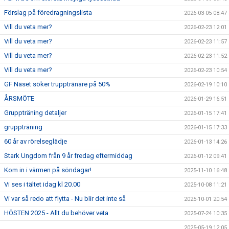
UPPVISNINGAR
Förslag på föredragningslista
2026-03-05 08:47
FRITIDSKORTET
Vill du veta mer?
2026-02-23 12:01
Vill du veta mer?
2026-02-23 11:57
Vill du veta mer?
2026-02-23 11:52
Vill du veta mer?
2026-02-23 10:54
GF Näset söker trupptränare på 50%
2026-02-19 10:10
ÅRSMÖTE
2026-01-29 16:51
Gruppträning detaljer
2026-01-15 17:41
gruppträning
2026-01-15 17:33
60 år av rörelseglädje
2026-01-13 14:26
Stark Ungdom från 9 år fredag eftermiddag
2026-01-12 09:41
Kom in i värmen på söndagar!
2025-11-10 16:48
Vi ses i tältet idag kl 20.00
2025-10-08 11:21
Vi var så redo att flytta - Nu blir det inte så
2025-10-01 20:54
HÖSTEN 2025 - Allt du behöver veta
2025-07-24 10:35
2025-05-19 12:05