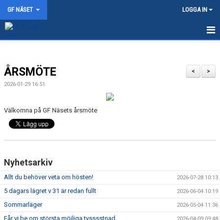
GF NÄSET
LOGGA IN
HEM
ÅRSMÖTE
NYHETER
<
>
2026-01-29 16:51
TRÄNINGSTIDER
Välkomna på GF Näsets årsmöte
OM GF NÄSET
AVGIFTER
KONTAKT
Nyhetsarkiv
Allt du behöver veta om hösten!
FÖRENINGSKLÄDER
2026-07-28 10:13
5 dagars lägret v 31 är redan fullt
2026-06-04 10:19
MOT TÅNGVALLA 2026
Sommarläger
2026-05-04 11:36
Får vi be om största möjliga tysssstnad
2026-04-09 09:48