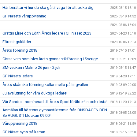
Här berättar vi hur du ska gå tillväga för att boka dig
2025-05-15 15:10
GF Näsets våruppvisning
2025-03-19 14:32
2024-05-06 18:04
Grattis Elise och Edith Årets ledare i GF Näset 2023
2024-04-23 10:10
Föreningskläder
2023-10-06 10:13
Årets förening 2018
2019-07-10 17:01
Gissa vem som blev årets gymnastikförening i Sverige...
2019-05-21 19:09
SM-veckan i Malmö 26 juni - 2 juli
2019-05-15 11:47
GF Näsets ledare
2019-04-28 17:11
Årets skånska förening kollar mello på lingvallen
2019-03-09 20:05
Julavslutning för våra duktiga ledare!
2018-12-19 22:22
Vår Sandra - nominerad till Årets Sportförälder! In och rösta!
2018-11-20 17:13
Anmälan till höstens gymnastiktermin från ONSDAGEN DEN
2018-08-05 23:05
8e AUGUSTI klockan 09.00 !
Våruppvisning 2018
2018-06-21 11:59
GF Näset syns på kartan
2018-02-15 08:10