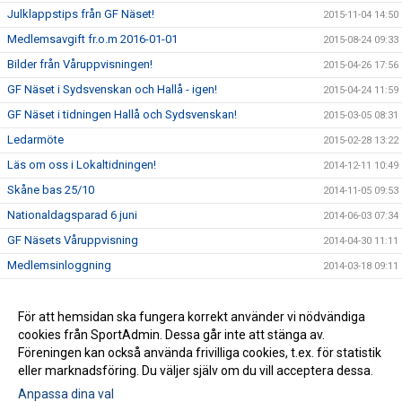
Julklappstips från GF Näset!
2015-11-04 14:50
Medlemsavgift fr.o.m 2016-01-01
2015-08-24 09:33
Bilder från Våruppvisningen!
2015-04-26 17:56
GF Näset i Sydsvenskan och Hallå - igen!
2015-04-24 11:59
GF Näset i tidningen Hallå och Sydsvenskan!
2015-03-05 08:31
Ledarmöte
2015-02-28 13:22
Läs om oss i Lokaltidningen!
2014-12-11 10:49
Skåne bas 25/10
2014-11-05 09:53
Nationaldagsparad 6 juni
2014-06-03 07:34
GF Näsets Våruppvisning
2014-04-30 11:11
Medlemsinloggning
2014-03-18 09:11
GF Näset shopen: Axelremsväska
2013-12-22 21:42
Terminsavslutning för alla ledare!
För att hemsidan ska fungera korrekt använder vi nödvändiga
2013-12-17 19:05
cookies från SportAdmin. Dessa går inte att stänga av.
Nytt i GF Näset shopen: Träningsbyxor
2013-12-13 22:17
Föreningen kan också använda frivilliga cookies, t.ex. för statistik
eller marknadsföring. Du väljer själv om du vill acceptera dessa.
Anpassa dina val