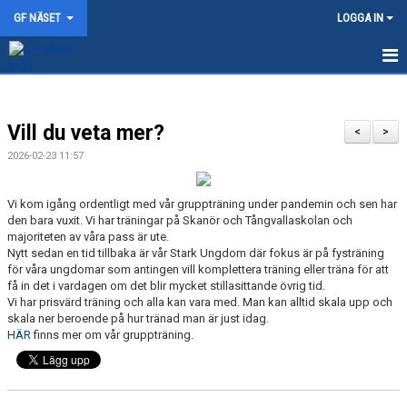
GF NÄSET
LOGGA IN
HEM
Vill du veta mer?
NYHETER
<
>
2026-02-23 11:57
TRÄNINGSTIDER
Vi kom igång ordentligt med vår gruppträning under pandemin och sen har
OM GF NÄSET
den bara vuxit. Vi har träningar på Skanör och Tångvallaskolan och
majoriteten av våra pass är ute.
AVGIFTER
Nytt sedan en tid tillbaka är vår Stark Ungdom där fokus är på fysträning
för våra ungdomar som antingen vill komplettera träning eller träna för att
få in det i vardagen om det blir mycket stillasittande övrig tid.
KONTAKT
Vi har prisvärd träning och alla kan vara med. Man kan alltid skala upp och
skala ner beroende på hur tränad man är just idag.
FÖRENINGSKLÄDER
HÄR
finns mer om vår gruppträning.
MOT TÅNGVALLA 2026