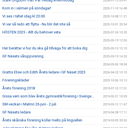
Stark Ungdom från 9 år fredag eftermiddag
2026-01-12 09:41
Kom in i värmen på söndagar!
2025-11-10 16:48
Vi ses i tältet idag kl 20.00
2025-10-08 11:21
Vi var så redo att flytta - Nu blir det inte så
2025-10-01 20:54
HÖSTEN 2025 - Allt du behöver veta
2025-07-24 10:35
2025-05-19 12:05
Här berättar vi hur du ska gå tillväga för att boka dig
2025-05-15 15:10
GF Näsets våruppvisning
2025-03-19 14:32
2024-05-06 18:04
Grattis Elise och Edith Årets ledare i GF Näset 2023
2024-04-23 10:10
Föreningskläder
2023-10-06 10:13
Årets förening 2018
2019-07-10 17:01
Gissa vem som blev årets gymnastikförening i Sverige...
2019-05-21 19:09
SM-veckan i Malmö 26 juni - 2 juli
2019-05-15 11:47
GF Näsets ledare
2019-04-28 17:11
Årets skånska förening kollar mello på lingvallen
2019-03-09 20:05