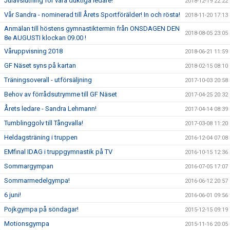
Julavslutning för våra duktiga ledare!
2018-12-19 22:22
Vår Sandra - nominerad till Årets Sportförälder! In och rösta!
2018-11-20 17:13
Anmälan till höstens gymnastiktermin från ONSDAGEN DEN
2018-08-05 23:05
8e AUGUSTI klockan 09.00 !
Våruppvisning 2018
2018-06-21 11:59
GF Näset syns på kartan
2018-02-15 08:10
Träningsoverall - utförsäljning
2017-10-03 20:58
Behov av förrådsutrymme till GF Näset
2017-04-25 20:32
Årets ledare - Sandra Lehmann!
2017-04-14 08:39
Tumblinggolv till Tångvalla!
2017-03-08 11:20
Heldagsträning i truppen
2016-12-04 07:08
EMfinal IDAG i truppgymnastik på TV
2016-10-15 12:36
Sommargympan
2016-07-05 17:07
Sommarmedelgympa!
2016-06-12 20:57
6 juni!
2016-06-01 09:56
Pojkgympa på söndagar!
2015-12-15 09:19
Motionsgympa
2015-11-16 20:05