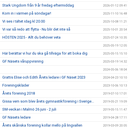
Stark Ungdom från 9 år fredag eftermiddag
2026-01-12 09:41
Kom in i värmen på söndagar!
2025-11-10 16:48
Vi ses i tältet idag kl 20.00
2025-10-08 11:21
Vi var så redo att flytta - Nu blir det inte så
2025-10-01 20:54
HÖSTEN 2025 - Allt du behöver veta
2025-07-24 10:35
2025-05-19 12:05
Här berättar vi hur du ska gå tillväga för att boka dig
2025-05-15 15:10
GF Näsets våruppvisning
2025-03-19 14:32
2024-05-06 18:04
Grattis Elise och Edith Årets ledare i GF Näset 2023
2024-04-23 10:10
Föreningskläder
2023-10-06 10:13
Årets förening 2018
2019-07-10 17:01
Gissa vem som blev årets gymnastikförening i Sverige...
2019-05-21 19:09
SM-veckan i Malmö 26 juni - 2 juli
2019-05-15 11:47
GF Näsets ledare
2019-04-28 17:11
Årets skånska förening kollar mello på lingvallen
2019-03-09 20:05