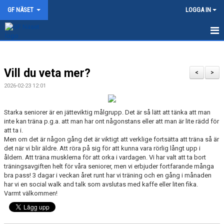
GF NÄSET
LOGGA IN
HEM
Vill du veta mer?
NYHETER
<
>
2026-02-23 12:01
TRÄNINGSTIDER
Starka seniorer är en jätteviktig målgrupp. Det är så lätt att tänka att man
OM GF NÄSET
inte kan träna p.g.a. att man har ont någonstans eller att man är lite rädd för
att ta i.
AVGIFTER
Men om det är någon gång det är viktigt att verklige fortsätta att träna så är
det när vi blir äldre. Att röra på sig för att kunna vara rörlig långt upp i
åldern. Att träna musklerna för att orka i vardagen. Vi har valt att ta bort
KONTAKT
träningsavgiften helt för våra seniorer, men vi erbjuder fortfarande många
bra pass! 3 dagar i veckan året runt har vi träning och en gång i månaden
FÖRENINGSKLÄDER
har vi en social walk and talk som avslutas med kaffe eller liten fika.
Varmt välkommen!
MOT TÅNGVALLA 2026