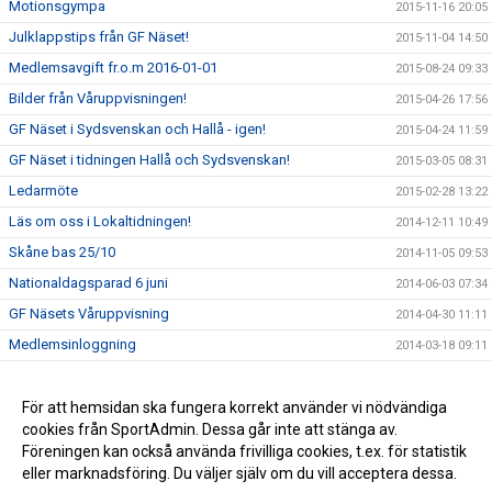
Motionsgympa
2015-11-16 20:05
Julklappstips från GF Näset!
2015-11-04 14:50
Medlemsavgift fr.o.m 2016-01-01
2015-08-24 09:33
Bilder från Våruppvisningen!
2015-04-26 17:56
GF Näset i Sydsvenskan och Hallå - igen!
2015-04-24 11:59
GF Näset i tidningen Hallå och Sydsvenskan!
2015-03-05 08:31
Ledarmöte
2015-02-28 13:22
Läs om oss i Lokaltidningen!
2014-12-11 10:49
Skåne bas 25/10
2014-11-05 09:53
Nationaldagsparad 6 juni
2014-06-03 07:34
GF Näsets Våruppvisning
2014-04-30 11:11
Medlemsinloggning
2014-03-18 09:11
GF Näset shopen: Axelremsväska
2013-12-22 21:42
Terminsavslutning för alla ledare!
För att hemsidan ska fungera korrekt använder vi nödvändiga
2013-12-17 19:05
cookies från SportAdmin. Dessa går inte att stänga av.
Nytt i GF Näset shopen: Träningsbyxor
2013-12-13 22:17
Föreningen kan också använda frivilliga cookies, t.ex. för statistik
eller marknadsföring. Du väljer själv om du vill acceptera dessa.