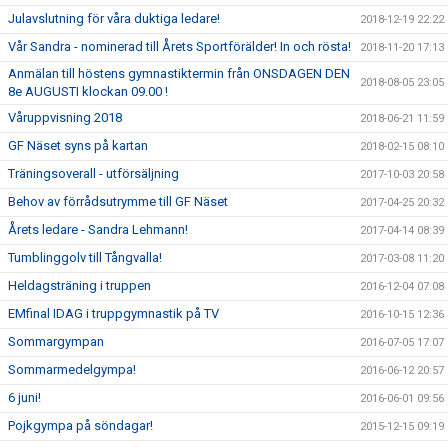
Julavslutning för våra duktiga ledare!
2018-12-19 22:22
Vår Sandra - nominerad till Årets Sportförälder! In och rösta!
2018-11-20 17:13
Anmälan till höstens gymnastiktermin från ONSDAGEN DEN
2018-08-05 23:05
8e AUGUSTI klockan 09.00 !
Våruppvisning 2018
2018-06-21 11:59
GF Näset syns på kartan
2018-02-15 08:10
Träningsoverall - utförsäljning
2017-10-03 20:58
Behov av förrådsutrymme till GF Näset
2017-04-25 20:32
Årets ledare - Sandra Lehmann!
2017-04-14 08:39
Tumblinggolv till Tångvalla!
2017-03-08 11:20
Heldagsträning i truppen
2016-12-04 07:08
EMfinal IDAG i truppgymnastik på TV
2016-10-15 12:36
Sommargympan
2016-07-05 17:07
Sommarmedelgympa!
2016-06-12 20:57
6 juni!
2016-06-01 09:56
Pojkgympa på söndagar!
2015-12-15 09:19