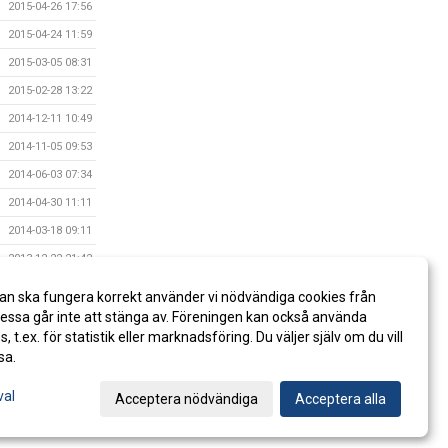
2015-04-26 17:56
2015-04-24 11:59
2015-03-05 08:31
2015-02-28 13:22
2014-12-11 10:49
2014-11-05 09:53
2014-06-03 07:34
2014-04-30 11:11
2014-03-18 09:11
2013-12-22 21:42
2013-12-17 19:05
an ska fungera korrekt använder vi nödvändiga cookies från
2013-12-13 22:17
ssa går inte att stänga av. Föreningen kan också använda
es, t.ex. för statistik eller marknadsföring. Du väljer själv om du vill
sa.
val
Acceptera nödvändiga
Acceptera alla