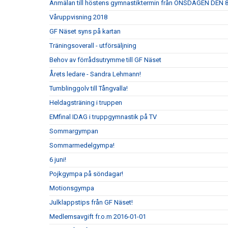
Anmälan till höstens gymnastiktermin från ONSDAGEN DEN 8
Våruppvisning 2018
GF Näset syns på kartan
Träningsoverall - utförsäljning
Behov av förrådsutrymme till GF Näset
Årets ledare - Sandra Lehmann!
Tumblinggolv till Tångvalla!
Heldagsträning i truppen
EMfinal IDAG i truppgymnastik på TV
Sommargympan
Sommarmedelgympa!
6 juni!
Pojkgympa på söndagar!
Motionsgympa
Julklappstips från GF Näset!
Medlemsavgift fr.o.m 2016-01-01